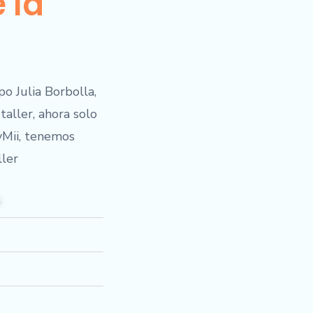
 la
o Julia Borbolla,
taller, ahora solo
yMii, tenemos
ller
s