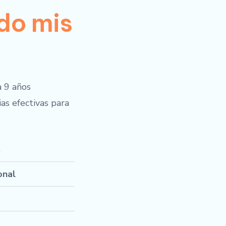
do mis
a 9 años
as efectivas para
s
onal