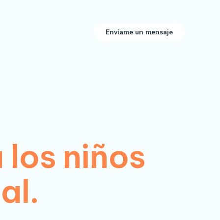
Envíame un mensaje
 los niños
al.