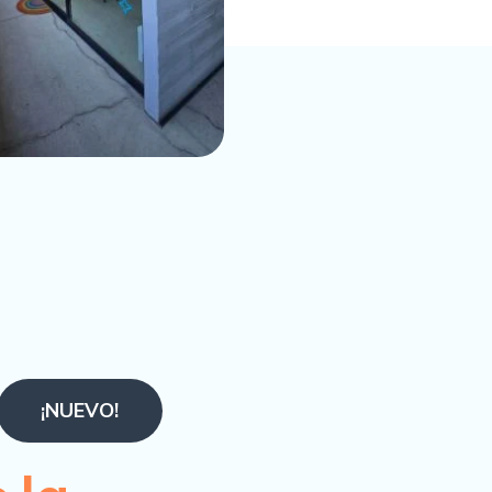
¡NUEVO!