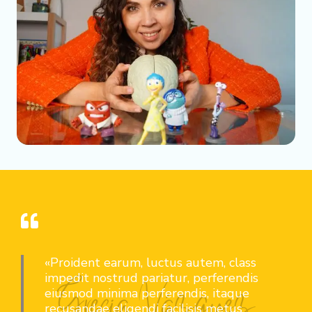
«Proident earum, luctus autem, class
impedit nostrud pariatur, perferendis
eiusmod minima perferendis, itaque
recusandae eligendi facilisis metus