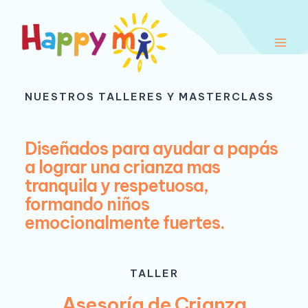
Ir
Main
al
Men
contenido
NUESTROS TALLERES Y MASTERCLASS
Diseñados para ayudar a papás
a lograr una crianza mas
tranquila y respetuosa,
formando niños
emocionalmente fuertes.
TALLER
Asesoría de Crianza